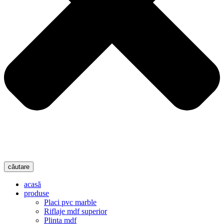
căutare
acasă
produse
Placi pvc marble
Riflaje mdf superior
Plinta mdf