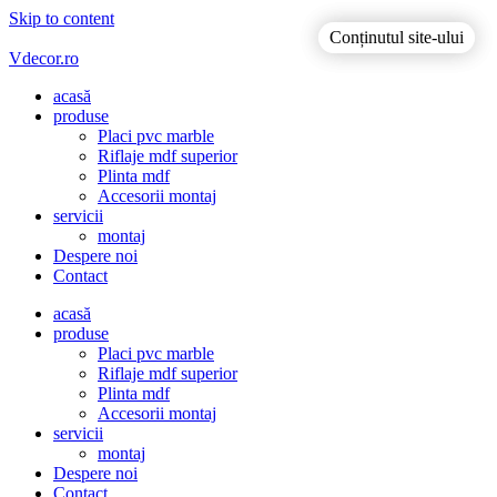
Skip to content
Conținutul site-ului
Conținutul site-ului
Vdecor.ro
acasă
produse
Placi pvc marble
Riflaje mdf superior
Plinta mdf
Accesorii montaj
servicii
montaj
Despere noi
Contact
acasă
produse
Placi pvc marble
Riflaje mdf superior
Plinta mdf
Accesorii montaj
servicii
montaj
Despere noi
Contact